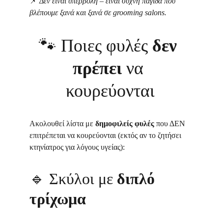
📌 
Δεν είναι υπερβολή – είναι συχνή παγίδα που 
βλέπουμε ξανά και ξανά σε grooming salons.
🐾 
Ποιες φυλές 
δεν 
πρέπει
 να 
κουρεύονται
Ακολουθεί λίστα με 
δημοφιλείς φυλές
 που ΔΕΝ 
επιτρέπεται να κουρεύονται (εκτός αν το ζητήσει 
κτηνίατρος για λόγους υγείας):
🔹 
Σκύλοι με 
διπλό 
τρίχωμα