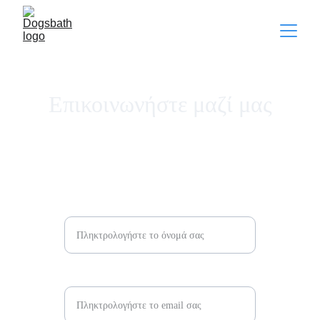
Επικοινωνήστε μαζί μας
Όνομα και επώνυμο*
Διεύθυνση ηλεκτρονικού ταχυδρομείου*