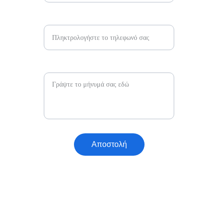
Τηλέφωνο Επικοινωνίας
Μήνυμα ή ερώτηση*
Αποστολή
Για οποιαδήποτε πληροφορία, μπορείτε να μας 
καλέσετε ή να μας στείλετε email. Είμαστε εδώ 