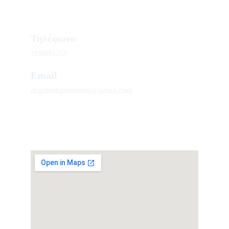
για να σας εξυπηρετήσουμε.
Τηλέφωνο
2168081253
Email
dogsbathgrooming@gmail.com
Διεύθυνση
Ροδοδάφνης 52-54 & Ψαρρού Μαρούσι