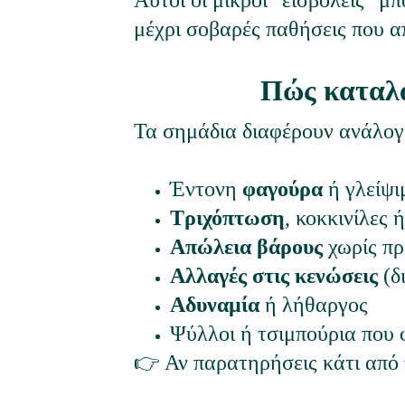
Αυτοί οι μικροί "εισβολείς" μ
μέχρι σοβαρές παθήσεις που α
Πώς καταλα
Τα σημάδια διαφέρουν ανάλογα
Έντονη 
φαγούρα
 ή γλείψ
Τριχόπτωση
, κοκκινίλες 
Απώλεια βάρους
 χωρίς π
Αλλαγές στις κενώσεις
 (δ
Αδυναμία
 ή λήθαργος
Ψύλλοι ή τσιμπούρια που 
👉 Αν παρατηρήσεις κάτι από 