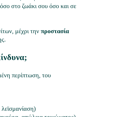
σο στο ζωάκι σου όσο και σε 
ίτων, μέχρι την 
προστασία 
ης.
κίνδυνα;
μένη περίπτωση, του 
. λεϊσμανίαση)